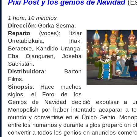
Pixi Post y los genios de Navidad
(E
1 hora, 10 minutos
Dirección
: Gorka Sesma.
Reparto
(voces):
Itziar
Urretabizkaia, Iñaki
Beraetxe, Kandido Uranga,
Eba Ojanguren, Joseba
Sacristán.
Distribuidora
: Barton
Films
.
Sinopsis
: Hace muchos
siglos, el Foro de los
Genios de Navidad decidió expulsar a u
Monopolish por haber intentado acaparar a to
mundo y convertirse en el Único Genio. Monop
entre los humanos y durante siglos preparó un p
convertir a todos los genios en anuncios comer