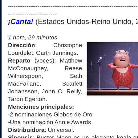
----------------------------------------------------------------------
--------------------------
¡Canta!
(Estados Unidos-Reino Unido
, 
1 hora, 29 minutos
Dirección
:
Christophe
Lourdelet, Garth Jennings.
Reparto
(voces)
:
Matthew
McConaughey, Reese
Witherspoon, Seth
MacFarlane, Scarlett
Johansson, John C. Reilly,
Taron Egerton
.
Menciones principales:
-2 nominaciones Globos de Oro
-Una nominación Annie Awards
Distribuidora
:
Universal.
Sinopsis
:
Buster Moon es un elegante koala qu