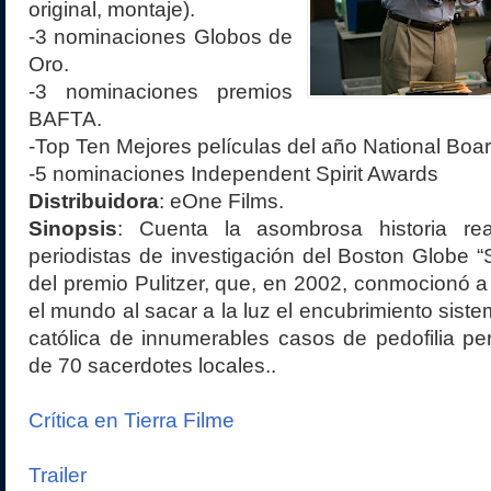
original
, montaje
).
-
3
nominaciones Globos de
Oro.
-
3
nominaciones premios
BAFTA.
-
Top Ten Mejores películas del año
National Boar
-
5 n
ominaciones Independent Spirit Awards
Distribuidora
:
eOne Films
.
Sinopsis
:
C
uenta la asombrosa historia re
periodistas de investigación del Boston Globe “S
del premio Pulitzer, que, en 2002, conmocionó a 
el mundo al sacar a la luz el encubrimiento sistem
católica de innumerables casos de pedofilia p
de 70 sacerdotes locales.
.
Crítica en Tierra Filme
Trailer