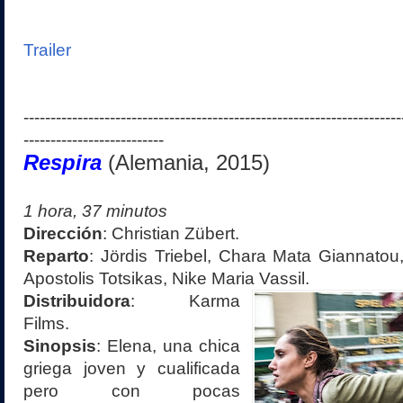
Trailer
----------------------------------------------------------------------
--------------------------
Respira
(
Alemania
, 2015)
1
hora,
37
minutos
Dirección
:
Christian Zübert
.
Reparto
:
Jördis Triebel, Chara Mata Giannatou
Apostolis Totsikas, Nike Maria Vassil
.
Distribuidora
:
Karma
Films
.
Sinopsis
:
Elena, una chica
griega joven y cualificada
pero con pocas