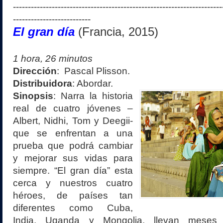
----------------------------------------------------------------------
--------------------------
El gran día
(
Francia
, 201
5
)
1 hora,
26
minutos
Dirección
:
Pascal Plisson
.
Distribuidora
:
Aborda
r
.
Sinopsis
:
Narra la historia
real de cuatro jóvenes –
Albert, Nidhi, Tom y Deegii-
que se enfrentan a una
prueba que podrá cambiar
y mejorar sus vidas para
siempre. “El gran día” esta
cerca y nuestros cuatro
héroes, de países tan
diferentes como Cuba,
India, Uganda y Mongolia, llevan meses