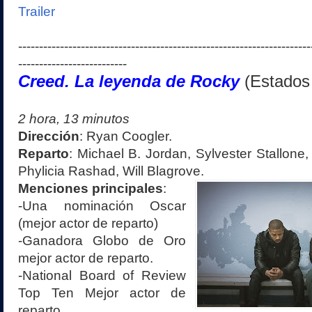
Trailer
----------------------------------------------------------------------
--------------------------
Creed. La l
eyenda de Rocky
(
Estados
2
hora,
13
minutos
Dirección
:
Ryan Coogler
.
Reparto
:
Michael B. Jordan, Sylvester Stallon
Phylicia Rashad, Will Blagrove
.
Menciones principales
:
-
Una nominación Oscar
(
mejor
actor de reparto
)
-
Ganadora Globo de Oro
mejor actor de reparto.
-
National Board of Review
Top Ten Mejor actor de
reparto