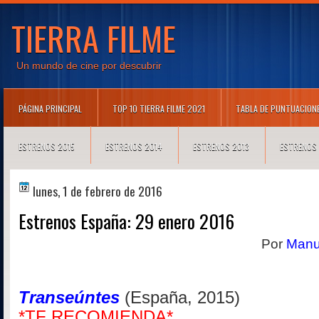
TIERRA FILME
Un mundo de cine por descubrir
PÁGINA PRINCIPAL
TOP 10 TIERRA FILME 2021
TABLA DE PUNTUACION
ESTRENOS 2015
ESTRENOS 2014
ESTRENOS 2013
ESTRENOS
lunes, 1 de febrero de 2016
Estrenos España: 29 enero 2016
Por
Manue
Transeúntes
(
Es
paña
, 201
5
)
*TF RECOMIENDA*