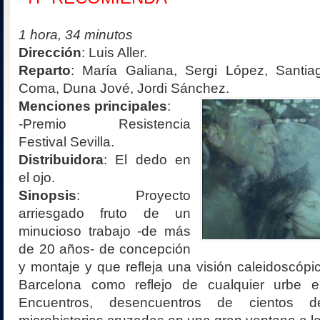
1 hora,
34
minutos
Dirección
:
Luis Aller
.
Reparto
:
María Galiana, Sergi López, Santi
Coma, Duna Jové, Jordi Sánchez
.
Menciones principales
:
-
Premio Resistencia
Festival Sevilla.
Distribuidora
:
El de
do en
el ojo
.
Sinopsis
:
Proyecto
arriesgado fruto de un
minucioso trabajo -de más
de 20 años- de concepción
y montaje y que refleja una visión caleidoscópi
Barcelona como reflejo de cualquier urbe e
Encuentros, desencuentros de cientos 