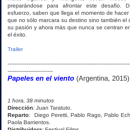
preparándose para afrontar este desafío. 
esfuerzo, saben que llega el momento de hacer
que no sólo marcara su destino sino también el d
su pasión y ahora más que nunca se centran en 
el éxito.
Trailer
----------------------------------------------------------------------
--------------------------
Papeles en el viento
(
Arge
ntina
, 2015)
1 hora, 3
8
minutos
Dirección
:
Juan Taratuto
.
Reparto
:
Diego Peretti, Pablo Rago, Pablo Echa
Paola Barrientos
.
Distribuidora
:
F
estival Films
.