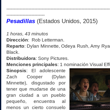
----------------------------------------------------------------------
--------------------------
Pesadillas
(Estados Unidos, 201
5
)
1
horas,
43
minutos
Dirección
:
Rob Letterman
.
Reparto
:
Dylan Minnette, Odeya Rush, Amy Ryan, 
Black
.
Distribuidora
:
Sony Pictures
.
Menciones principales
:
1 nominación
Visual Ef
Sinopsis
:
E
l adolescente
Zach Cooper (Dylan
Minnette), disgustado por
tener que mudarse de una
gran ciudad a un pueblo
pequeño, encuentra al
menos un cierto consuelo