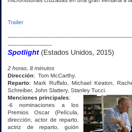
microhistorias cruzadas en una gran ventana a l
Trailer
----------------------------------------------------------------------
-------------------------
Spotlight
(
Estad
os Unidos
, 201
5
)
2
horas,
8
minutos
Dirección
:
Tom
Mc
Carthy
.
Reparto
:
Mark Ruffalo, Michael Keaton, Rac
Schreiber, John Slattery, Stanley Tucci
.
Menciones principales
:
-
6
nominaciones a los
Premios
Oscar
(
Película,
dirección, actor de reparto,
actriz de reparto, guión