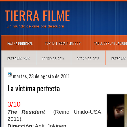
TIERRA FILME
Un mundo de cine por descubrir
PÁGINA PRINCIPAL
TOP 10 TIERRA FILME 2021
TABLA DE PUNTUACION
ESTRENOS 2015
ESTRENOS 2014
ESTRENOS 2013
ESTRENOS
martes, 23 de agosto de 2011
La víctima perfecta
3/10
The Resident
(Reino Unido-USA,
2011).
Dirección
: Antti Jokinen.