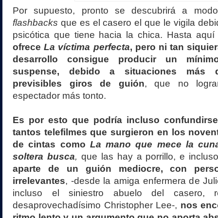
Por supuesto, pronto se descubrirá a modo
flashbacks
que es el casero el que le vigila deb
psicótica que tiene hacia la chica. Hasta aqu
ofrece
La víctima perfecta
, pero ni tan siquie
desarrollo consigue producir un mínim
suspense, debido a situaciones más
previsibles giros de guión
, que no logra
espectador más tonto.
Es por esto que podría incluso confundirs
tantos telefilmes que surgieron en los novent
de cintas como
La mano que mece la cun
soltera busca
,
que las hay a porrillo, e inclu
aparte de un guión mediocre, con pers
irrelevantes
, -desde la amiga enfermera de Juliet
incluso el siniestro abuelo del casero, 
desaprovechadísimo Christopher Lee-,
nos enc
ritmo lento y un argumento que no aporta a