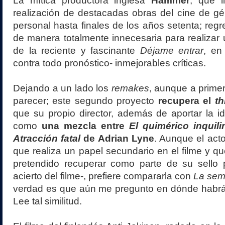
La mítica productora inglesa
Hammer
, que l
realización de destacadas obras del cine de gé
personal hasta finales de los años setenta; reg
de manera totalmente innecesaria para realizar
de la reciente y fascinante
Déjame entrar
, en
contra todo pronóstico- inmejorables críticas.
Dejando a un lado los
remakes
, aunque a prime
parecer; este segundo proyecto
recupera el
th
que su propio director, además de aportar la ide
como
una mezcla entre
El quimérico inquili
Atracción fatal
de Adrian Lyne
. Aunque el acto
que realiza un papel secundario en el filme y qu
pretendido recuperar como parte de su sello p
acierto del filme-, prefiere compararla con
La semi
verdad es que aún me pregunto en dónde habrá 
Lee tal similitud.