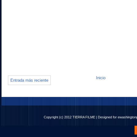
Inicio
Entrada más reciente
Copyright (c) 2012
TIERRA FILME
| Designed for
ewashingto