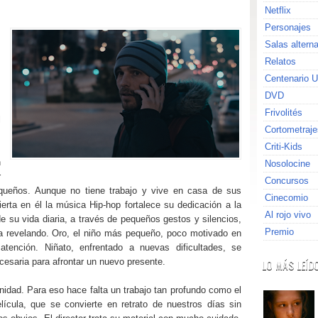
Netflix
Personajes
,
Salas altern
Relatos
Centenario U
DVD
Frivolités
l
Cortometraje
Criti-Kids
n
Nosolocine
r
Concursos
equeños. Aunque no tiene trabajo y vive en casa de sus
Cinecomio
erta en él la música Hip-hop fortalece su dedicación a la
Al rojo vivo
de su vida diaria, a través de pequeños gestos y silencios,
Premio
 va revelando. Oro, el niño más pequeño, poco motivado en
tención. Niñato, enfrentado a nuevas dificultades, se
cesaria para afrontar un nuevo presente.
LO MÁS LEÍD
anidad
. Para eso hace falta un trabajo tan profundo como el
lícula, que se convierte en retrato de nuestros días sin