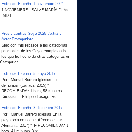
Estrenos España: 1 noviembre 2024
1 NOVIEMBRE SALVE MARÍA Ficha
IMDB
Pros y contras Goya 2025: Actriz y
Actor Protagonista
Sigo con mis repasos a las categorías
principales de los Goya, completando
los que he hecho de otras categorías en
 Categorías ...
Estrenos España: 5 mayo 2017
Por Manuel Barrero Iglesias Los
demonios (Canadá, 2015) *TF
RECOMIENDA* 1 hora, 58 minutos
Dirección : Philippe Lesage. Re...
Estrenos España: 8 diciembre 2017
Por Manuel Barrero Iglesias En la
playa sola de noche (Corea del sur-
Alemania, 2017) *TF RECOMIENDA* 1
hora, 41 minutos Dire...