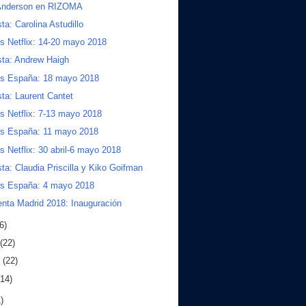
 Anderson en RIZOMA
sta: Carolina Astudillo
s Netflix: 14-20 mayo 2018
sta: Andrew Haigh
os España: 18 mayo 2018
sta: Laurent Cantet
s Netflix: 7-13 mayo 2018
os España: 11 mayo 2018
s Netflix: 30 abril-6 mayo 2018
sta: Claudia Priscilla y Kiko Goifman
os España: 4 mayo 2018
nta Madrid 2018: Inauguración
6)
(22)
o
(22)
(14)
)