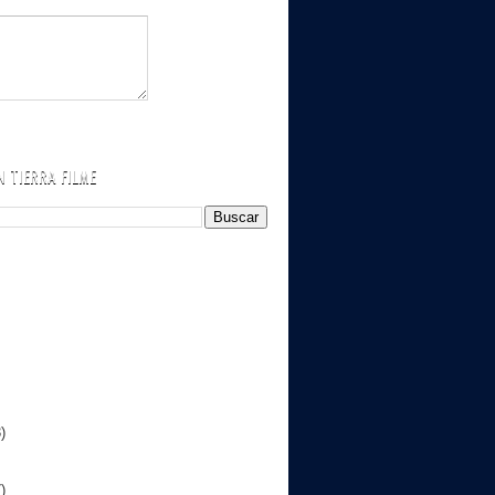
 TIERRA FILME
)
)