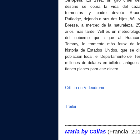
Sinopsis
:
Es 1992, un giro cruel de
destino se cobra la vida del caz
tormentas y padre devoto Bruc
Rutledge, dejando a sus dos hijos, Will 
Breeze, a merced de la naturaleza. 2
años más tarde, Will es un meteorólog
del gobierno que sigue al Huracá
Tammy, la tormenta más feroz de l
historia de Estados Unidos, que se di
población local, el Departamento del Tes
millones de dólares en billetes antigu
tienen planes para ese dinero…
Crítica en Videodromo
Trailer
------------------------------------------------------------
Maria by Callas
(
Francia
, 20