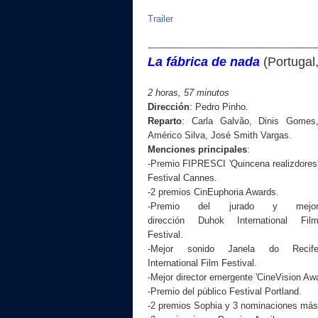
Trailer
------------------------------------------------------------
La fábrica de nada
(
Portugal
2 horas, 57 minutos
Dirección
:
Pedro Pinho
.
Reparto
:
Carla Galvão, Dinis Gomes
Américo Silva, José Smith Vargas
.
Menciones principales
:
-Premio FIPRESCI 'Quincena realizdores
Festival Cannes.
-2 premios CinEuphoria Awards.
-Premio del jurado y mejo
dirección Duhok International Fil
Festival.
-Mejor sonido Janela do Recif
International Film Festival.
-Mejor director emergente 'CineVision Awa
-Premio del público Festival Portland.
-2 premios Sophia y 3 nominaciones más