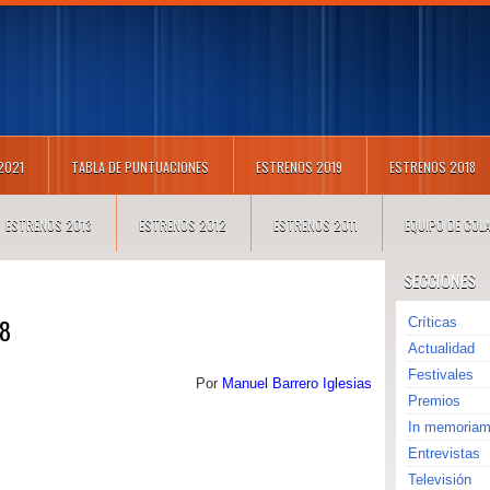
 2021
TABLA DE PUNTUACIONES
ESTRENOS 2019
ESTRENOS 2018
ESTRENOS 2013
ESTRENOS 2012
ESTRENOS 2011
EQUIPO DE CO
SECCIONES
18
Críticas
Actualidad
Festivales
Por
Manuel Barrero Iglesias
Premios
In memoria
Entrevistas
Televisión