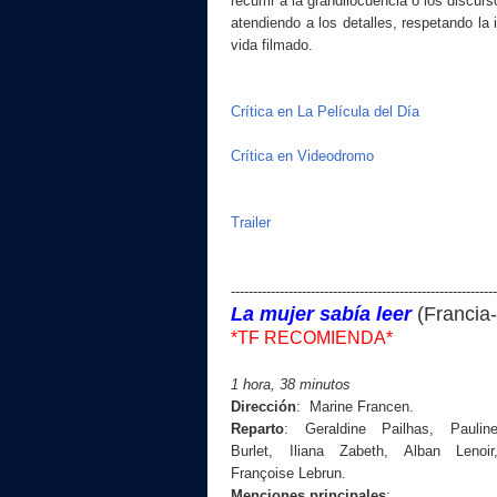
recurrir a la grandilocuencia o los discur
atendiendo a los detalles, respetando la
vida filmado.
Crítica en La Película del Día
Crítica en Videodromo
Trailer
------------------------------------------------------------
La mujer sabía leer
(Francia
*TF RECOMIENDA*
1 hora,
38
minutos
Dirección
:
Marine Francen
.
Reparto
: Geraldine Pailhas, Paulin
Burlet, Iliana Zabeth, Alban Lenoir
Françoise Lebrun.
Menciones principales
: