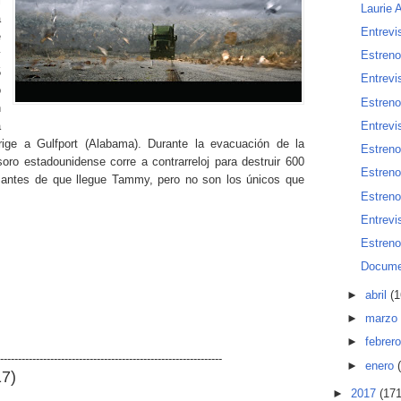
l
Laurie
a
Entrevi
e
y
Estreno
5
Entrevi
o
Estren
n
a
Entrevi
rige a Gulfport (Alabama). Durante la evacuación de la
Estreno
oro estadounidense corre a contrarreloj para destruir 600
Estren
os antes de que llegue Tammy, pero no son los únicos que
Estreno
Entrevi
Estren
Docume
►
abril
(1
►
marzo
►
febrer
--------------------------------------------------------------
►
enero
17)
►
2017
(171