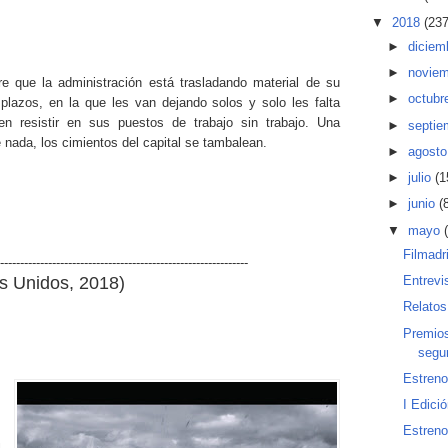
▼
2018
(237
►
diciem
►
novie
e que la administración está trasladando material de su
►
octubr
 plazos, en la que les van dejando solos y solo les falta
den resistir en sus puestos de trabajo sin trabajo. Una
►
septi
 nada, los cimientos del capital se tambalean.
►
agost
►
julio
(1
►
junio
(
▼
mayo
Filmadr
--------------------------------------------------------------
s Unidos
, 2018)
Entrevi
Relatos
Premios
segur
Estren
,
I Edici
.
Estreno