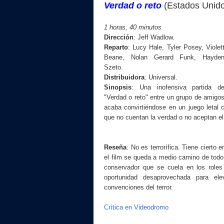
Verdad o reto
(Estados Unid
1
horas, 40 minutos
Dirección
:
Jeff Wadlow
.
Reparto
:
Lucy Hale, Tyler Posey, Violet
Beane, Nolan Gerard Funk, Hayde
Szeto
.
Distribuidora
:
Universal
.
Sinopsis
:
Una inofensiva partida d
"Verdad o reto" entre un grupo de amigo
acaba convirtiéndose en un juego letal 
que no cuentan la verdad o no aceptan el 
Reseña
: No es terrorífica. Tiene cierto 
el film se queda a medio camino de to
conservador que se cuela en los roles
oportunidad desaprovechada para ele
convenciones del terror.
Crítica en Videodromo