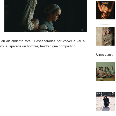
e
s
s
s
r
en aislamiento total. Desesperadas por volver a ver a
o: si aparece un hombre, tendrán que compartirlo.
Cinespain : -
--------------------------------------------------------------