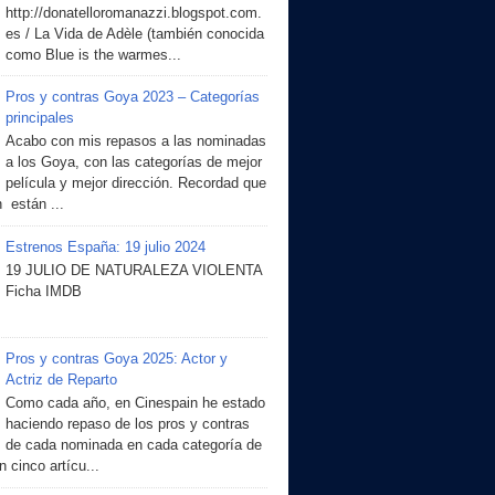
http://donatelloromanazzi.blogspot.com.
es / La Vida de Adèle (también conocida
como Blue is the warmes...
Pros y contras Goya 2023 – Categorías
principales
Acabo con mis repasos a las nominadas
a los Goya, con las categorías de mejor
película y mejor dirección. Recordad que
 están ...
Estrenos España: 19 julio 2024
19 JULIO DE NATURALEZA VIOLENTA
Ficha IMDB
Pros y contras Goya 2025: Actor y
Actriz de Reparto
Como cada año, en Cinespain he estado
haciendo repaso de los pros y contras
de cada nominada en cada categoría de
 cinco artícu...