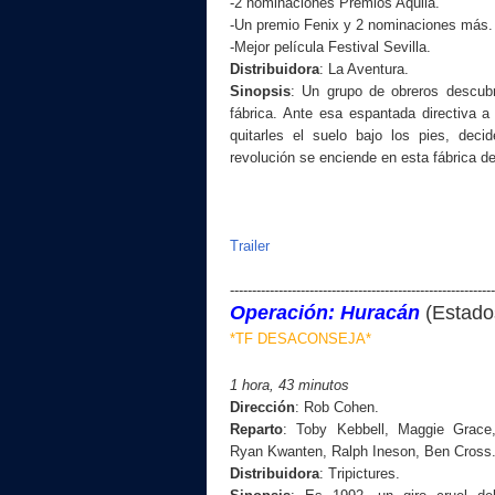
-2 nominaciones Premios Aquila.
-Un premio Fenix y 2 nominaciones más.
-Mejor película Festival Sevilla.
Distribuidora
:
La Aventura.
Sinopsis
:
Un grupo de obreros descubr
fábrica. Ante esa espantada directiva a
quitarles el suelo bajo los pies, deci
revolución se enciende en esta fábrica de
Trailer
------------------------------------------------------------
Operación: Huracán
(
Estado
*TF DESACONSEJA*
1 hora, 43 minutos
Dirección
:
Rob Cohen.
Reparto
:
Toby Kebbell, Maggie Grace
Ryan Kwanten, Ralph Ineson, Ben Cross
Distribuidora
: Tripictures.