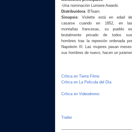
-Una nominación Lumiere Awards.
Distribuidora
: BTeam
.
Sinopsis
:
Violette está en edad d
casarse cuando en 1852, en la
montañas francesas, su pueblo e
brutalmente privado de todos su
hombres tras la represión ordenada po
Napoleón III. Las mujeres pasan meses 
sus hombres de nuevo, hacen un jurament
Crítica en Tierra Filme
Crítica en La Película del Día
Crítica en Videodromo
Trailer
------------------------------------------------------------