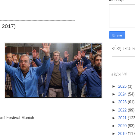
--------------------------------------------------------------
, 2017)
BÚSQUEDA EN
,
'
ARCHIVO
►
2025
(3)
r
m
►
2024
(54)
►
2023
(61)
e
►
2022
(99)
rd' Festival Munich.
►
2021
(123
►
2020
(93)
.
►
2019
(117