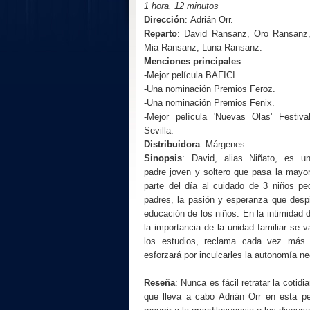
1 hora, 12 minutos
Dirección
:
Adrián Orr.
Reparto
:
David Ransanz, Oro Ransanz
Mia Ransanz, Luna Ransanz
.
Menciones principales
:
-Mejor película BAFICI.
-Una nominación Premios Feroz.
-Una nominación Premios Fenix.
-Mejor película 'Nuevas Olas' Festiva
Sevilla.
Distribuidora
: Márgenes.
Sinopsis
:
David, alias Niñato, es u
padre joven y soltero que pasa la mayo
parte del día al cuidado de 3 niños p
padres, la pasión y esperanza que despi
educación de los niños. En la intimidad 
la importancia de la unidad familiar se
los estudios, reclama cada vez más a
esforzará por inculcarles la autonomía ne
Reseña
: Nunca es fácil retratar la cotidi
que lleva a cabo Adrián Orr en esta pe