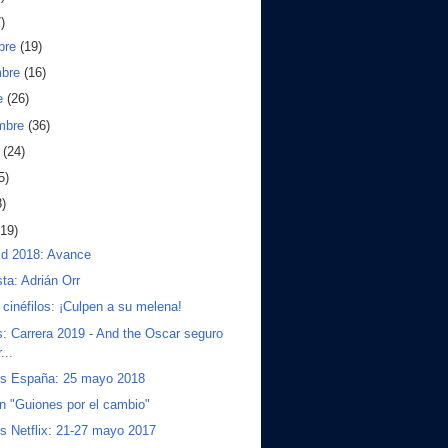
)
bre
(19)
mbre
(16)
e
(26)
embre
(36)
o
(24)
5)
8)
(19)
id 2018: Avance
sta: Adrián Orr
 cinéfilos: ¡Culpen a su melena!
: Carrera 2019 - And the Oscar seguro
...
os España: 25 mayo 2018
ón "Guiones por el cambio"
s Netflix: 21-27 mayo 2017