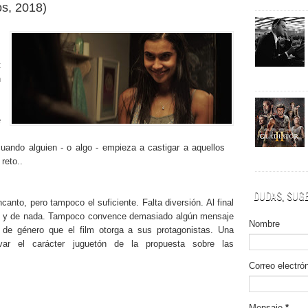
os
, 2018
)
t
n
e
s
cuando alguien - o algo - empieza a castigar a aquellos
reto..
DUDAS, SUGE
encanto, pero tampoco el suficiente. Falta diversión. Al final
do y de nada. Tampoco convence demasiado algún mensaje
Nombre
 de género que el film otorga a sus protagonistas. Una
var el carácter juguetón de la propuesta sobre las
Correo electró
Mensaje
*