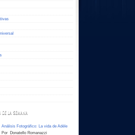
ativas
niversal
s
O DE LA SEMANA
Análisis Fotográfico: La vida de Adèle
Por Donatello Romanazzi