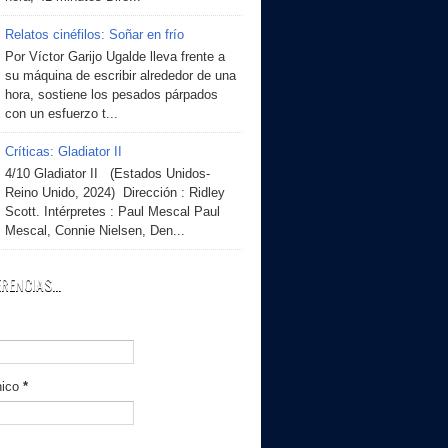
Relatos cinéfilos: Soñar en frío
Por Víctor Garijo Ugalde lleva frente a
su máquina de escribir alrededor de una
hora, sostiene los pesados párpados
con un esfuerzo t...
Críticas: Gladiator II
4/10 Gladiator II (Estados Unidos-
Reino Unido, 2024) Dirección : Ridley
Scott. Intérpretes : Paul Mescal Paul
Mescal, Connie Nielsen, Den...
RENCIAS...
nico
*