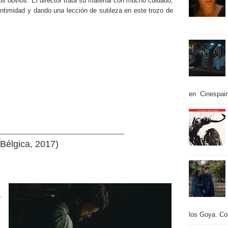
sos obvios. El director trata su material con mucho cuidado,
 intimidad y dando una lección de sutileza en este trozo de
en Cinespain
-------------------------------------------------------------
-Bélgica
, 2017
)
e
,
los Goya. Con