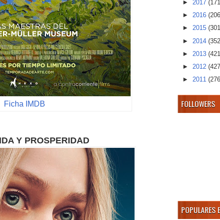
►
2017
(171
►
2016
(206
►
2015
(301
►
2014
(352
►
2013
(421
►
2012
(427
►
2011
(276
FOLLOWERS
Ficha IMDB
IDA Y PROSPERIDAD
POPULARES 