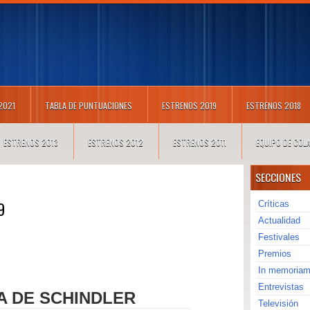
 2021
TABLA DE PUNTUACIONES
ESTRENOS 2019
ESTRENOS 2018
ESTRENOS 2013
ESTRENOS 2012
ESTRENOS 2011
EQUIPO DE CO
SECCIONES
9
Críticas
Actualidad
Festivales
Premios
In memoria
Entrevistas
TA DE SCHINDLER
Televisión