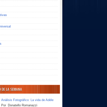
ativas
niversal
s
O DE LA SEMANA
Análisis Fotográfico: La vida de Adèle
Por Donatello Romanazzi