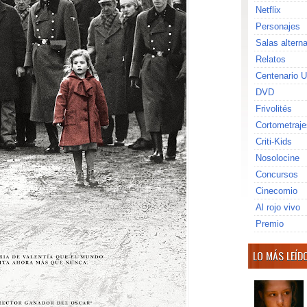
Netflix
Personajes
Salas altern
Relatos
Centenario U
DVD
Frivolités
Cortometraje
Criti-Kids
Nosolocine
Concursos
Cinecomio
Al rojo vivo
Premio
LO MÁS LEÍD