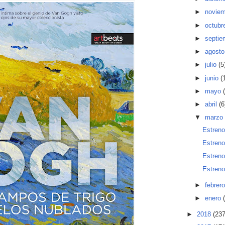
►
novie
►
octubr
►
septi
►
agost
►
julio
(5
►
junio
(
►
mayo
►
abril
(6
▼
marzo
Estren
Estren
Estren
Estren
►
febrer
►
enero
►
2018
(237