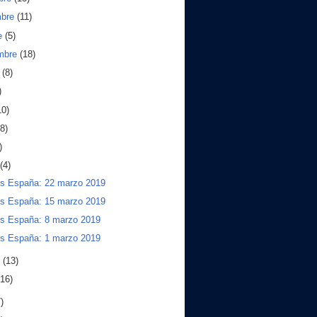
mbre
(11)
e
(5)
embre
(18)
o
(8)
)
10)
(8)
)
(4)
os España: 22 marzo 2019
os España: 15 marzo 2019
os España: 8 marzo 2019
os España: 1 marzo 2019
o
(13)
(16)
)