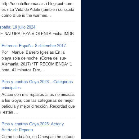
http://donatelloromanazzi.blogspot.com.
es / La Vida de Adèle (también conocida
como Blue is the warmes...
paña: 19 julio 2024
DE NATURALEZA VIOLENTA Ficha IMDB
Estrenos España: 8 diciembre 2017
Por Manuel Barrero Iglesias En la
playa sola de noche (Corea del sur-
Alemania, 2017) *TF RECOMIENDA* 1
hora, 41 minutos Dire...
Pros y contras Goya 2023 – Categorías
principales
Acabo con mis repasos a las nominadas
a los Goya, con las categorías de mejor
película y mejor dirección. Recordad que
 están ...
Pros y contras Goya 2025: Actor y
Actriz de Reparto
Como cada año, en Cinespain he estado