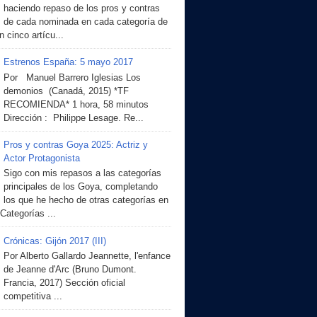
haciendo repaso de los pros y contras
de cada nominada en cada categoría de
 cinco artícu...
Estrenos España: 5 mayo 2017
Por Manuel Barrero Iglesias Los
demonios (Canadá, 2015) *TF
RECOMIENDA* 1 hora, 58 minutos
Dirección : Philippe Lesage. Re...
Pros y contras Goya 2025: Actriz y
Actor Protagonista
Sigo con mis repasos a las categorías
principales de los Goya, completando
los que he hecho de otras categorías en
 Categorías ...
Crónicas: Gijón 2017 (III)
Por Alberto Gallardo Jeannette, l'enfance
de Jeanne d'Arc (Bruno Dumont.
Francia, 2017) Sección oficial
competitiva ...