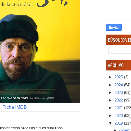
BÚSQUEDA EN
ARCHIVO
►
2025
(3)
►
2024
(54)
►
2023
(61)
►
2022
(99)
Ficha IMDB
►
2021
(123
►
2020
(93)
▼
2019
(117
POS DE TRIGO BAJO LOS CIELOS NUBLADOS
►
diciem