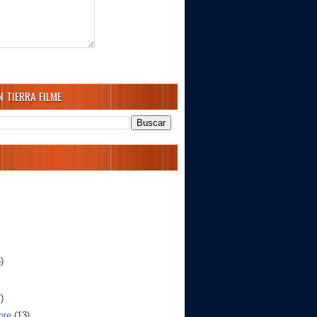
 TIERRA FILME
)
)
bre
(13)