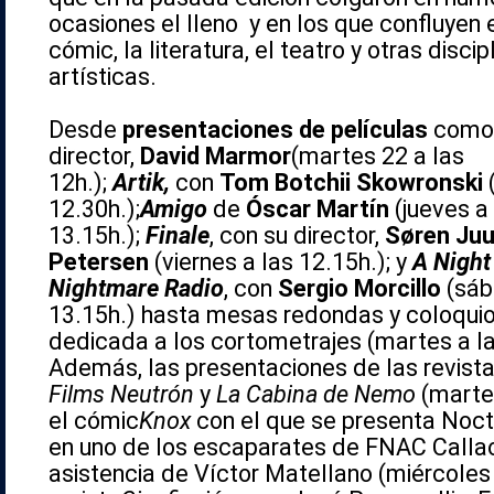
ocasiones el lleno y en los que confluyen el
cómic, la literatura, el teatro y otras discip
artísticas.
Desde
presentaciones de películas
com
director,
David Marmor
(martes 22 a las
12h.);
Artik,
con
Tom Botchii Skowronski
(
12.30h.);
Amigo
de
Óscar Martín
(jueves a
13.15h.);
Finale
, con su director,
Søren Juu
Petersen
(viernes a las 12.15h.); y
A Night
Nightmare Radio
, con
Sergio Morcillo
(sáb
13.15h.) hasta mesas redondas y coloquio
dedicada a los cortometrajes (martes a la
Además, las presentaciones de las revist
Films Neutrón
y
La Cabina de Nemo
(martes
el cómic
Knox
con el que se presenta
Noct
en uno de los escaparates de FNAC Callao
asistencia de Víctor Matellano (miércoles a