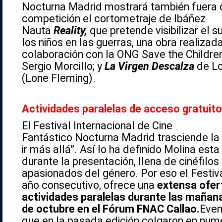
Nocturna
Madrid mostrará también fuera 
competición el cortometraje de Ibáñez
Nauta
Reality,
que pretende visibilizar el s
los niños en las guerras, una obra realizad
colaboración con la ONG Save the Childre
Sergio Morcillo; y
La Virgen Descalza
de Lo
(Lone Fleming).
Actividades paralelas de acceso gratuito
El Festival Internacional de Cine
Fantástico
Nocturna
Madrid trasciende la 
ir más allá”. Así lo ha definido Molina es
durante la presentación, llena de cinéfilo
apasionados del género. Por eso el Festiv
año consecutivo, ofrece una
extensa ofert
actividades paralelas durante las mañana
de octubre en el Fórum FNAC Callao.
Even
que en la pasada edición colgaron en nu