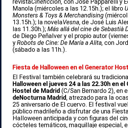
revista
Cineficción,
con José Papparelli y 
Manola (miércoles a las 12.15h.); el libro
U
Monsters & Toys & Merchandising
(miércol
13.15h.); la novela
Vesna
, de José Luis Al
las 11.30h.);
Más allá del cine de Sebastià 
de Diego Peñalver y el propio autor (viernes
y
Robots de Cine: De María a Alita,
con Jord
(sábado a las 11h.).
Fiesta de Halloween en el Generator Host
El Festival también celebrará su tradicion
Halloween el jueves 24 a las 22.30h en el
Hostel de Madrid
(C/San Bernardo 2), en 
de
Nocturna
Madrid
, atrezado para la ocas
25 aniversario de El cuervo. El festival vuel
público madrileño a disfrutar de una Fiest
Halloween anticipada y con figuras del cin
cócteles temáticos, maquillaje especial, 