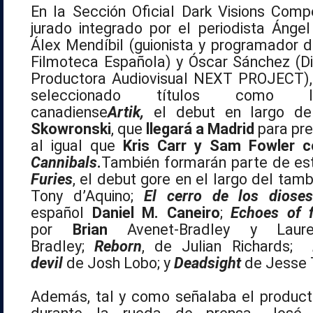
En la Sección Oficial Dark Visions Compe
jurado integrado por el periodista Ángel
Álex Mendíbil (guionista y programador d
Filmoteca Española) y Óscar Sánchez (Di
Productora Audiovisual NEXT PROJECT), 
seleccionado títulos como l
canadiense
Artik,
el debut en largo d
Skowronski
, que
llegará a Madrid
para pre
al igual que
Kris Carr y Sam Fowler 
Cannibals
.
También formarán parte de es
Furies
, el debut gore en el largo del tamb
Tony d’Aquino;
El cerro de los diose
español
Daniel M. Caneiro
;
Echoes of 
por
Brian
Avenet-Bradley y Laur
Bradley;
Reborn
, de Julian Richards;
devil
de Josh Lobo; y
Deadsight
de Jesse
Además, tal y como señalaba el producto