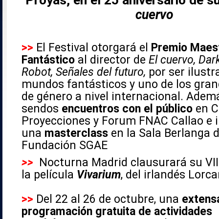
cuervo
>>
El Festival otorgará el
Premio Maest
Fantástico
al director de
El cuervo, Dark
Robot, Señales del futuro,
por ser ilustr
mundos fantásticos y uno de los gran
de género a nivel internacional. Adem
sendos
encuentros con el público
en C
Proyecciones y Forum FNAC Callao e 
una
masterclass
en la Sala Berlanga d
Fundación SGAE
>>
Nocturna
Madrid clausurará su VII
la película
Vivarium
, del irlandés Lorc
>>
Del 22 al 26 de octubre, una
extens
programación gratuita de actividades