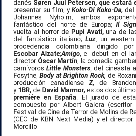
danés
Søren Juul Petersen, que estará
presentar su film; y
Koko-Di Koko-Da,
del
Johannes Nyholm, ambos exponent
fantástico del norte de Europa;
Il Sig
vuelta al horror de
Pupi Avati,
una de las
del fantástico italiano;
Luz
, un western
procedencia colombiana dirigido p
Escobar Alzate
;
Amigo
, el debut en el l
director
Óscar Martín
; la comedia gambe
carnívoros
Little Monsters
, del cineasta 
Fosythe;
Body at Brighton Rock,
de Roxann
producción canadiense
Z,
de Brandom
y
1BR,
de
David Marmor,
estos dos último
premiére en España
. El jurado de est
compuesto por Albert Galera (escritor 
Festival de Cine de Terror de Molins de Re
(CEO de KBN Next Media) y el director 
Morcillo.