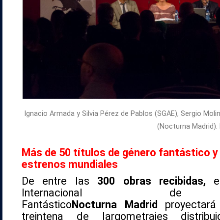
Ignacio Armada y Silvia Pérez de Pablos (SGAE), Sergio Moli
(
Nocturna
Madrid).
Más de 50 títulos de género fantástico y 
estrenos mundiales
De entre las
300 obras recibidas,
e
Internacional d
Fantástico
Nocturna
Madrid
proyectar
treintena de largometrajes distrib