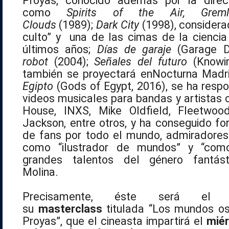
Proyas, conocido además por la direc
como
Spirits of the Air, Grem
Clouds
(1989);
Dark City
(1998), considera
culto” y una de las cimas de la ciencia 
últimos años;
Días de garaje
(Garage Da
robot
(2004);
Señales del futuro
(Knowin
también se proyectará en
Nocturna
Madr
Egipto
(Gods of Egypt, 2016), se ha respo
videos musicales para bandas y artista
House, INXS, Mike Oldfield, Fleetw
Jackson, entre otros, y ha conseguido fo
de fans por todo el mundo, admiradores
como “ilustrador de mundos” y “com
grandes talentos del género fantást
Molina.
Precisamente, éste será el
su
masterclass
titulada “Los mundos os
Proyas”, que el cineasta impartirá el
miér