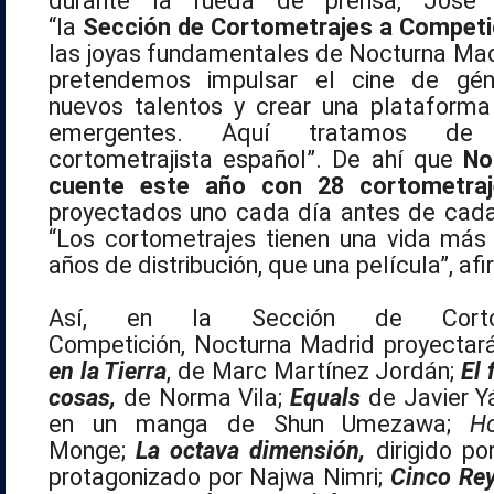
durante la rueda de prensa, José 
“la
Sección de Cortometrajes a Competi
las joyas fundamentales de
Nocturna
Madr
pretendemos impulsar el cine de géne
nuevos talentos y crear una plataform
emergentes. Aquí tratamos de 
cortometrajista español”. De ahí que
No
cuente este año con 28 cortometr
proyectados uno cada día antes de cada
“Los cortometrajes tienen una vida más ú
años de distribución, que una película”, af
Así, en la Sección de Corto
Competición,
Nocturna
Madrid proyectar
en la Tierra
, de Marc Martínez Jordán;
El 
cosas,
de Norma Vila;
Equals
de Javier Y
en un manga de Shun Umezawa;
H
Monge;
La octava dimensión,
dirigido po
protagonizado por Najwa Nimri;
Cinco Re