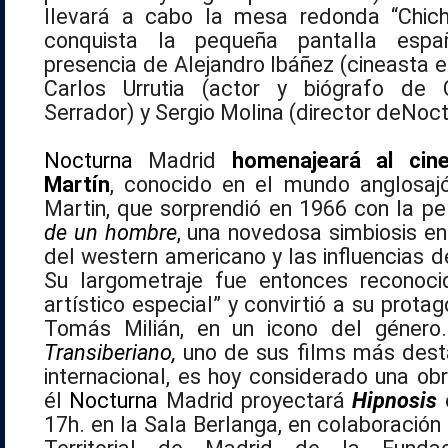
llevará a cabo la mesa redonda “Chich
conquista la pequeña pantalla espa
presencia de Alejandro Ibáñez (cineasta e h
Carlos Urrutia (actor y biógrafo de 
Serrador) y Sergio Molina (director de
Noct
Nocturna
Madrid
homenajeará al cin
Martín
, conocido en el mundo anglosa
Martin, que sorprendió en 1966 con la pe
de un hombre
, una novedosa simbiosis ent
del western americano y las influencias del
Su largometraje fue entonces reconoci
artístico especial” y convirtió a su protag
Tomás Milián, en un icono del géner
Transiberiano,
uno de sus films más dest
internacional, es hoy considerado una ob
él
Nocturna
Madrid proyectará
Hipnosis
e
17h. en la Sala Berlanga, en colaboración