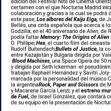
edición del Festival Nits de Cinema Orienta
certamen con el que
Nocturna
Madrid inic
colaboración y gracias a la cual se podrá d
este pase;
Los albores del Kaiju Eiga,
de J
Bellés, una cinta española que acerca a l
Godzilla; en el 40 aniversario de
Alien
, de 
podía faltar
Memory: The Origins of Alien
O. Phillipe;
Hex
, el cuarto film del cineast
Rudolf Buitendach;
Bullets of Justice,
la co
entre Kazajistán y Bulgaria dirigida por Vale
Blood Machines
, una Space Opera de 50 m
y dirigida por Seth Ickerman -el pseudónim
trabajan Raphaël Hernández y Savitri Joly
marcada por la personalidad del músico C
la argentina
Rock, Paper and Scissors
de M
y Macarena García Lenzi; y el
estreno mun
de
Fuel,
de Israel González, que contará c
de su equipo en la presentación de
Noctur