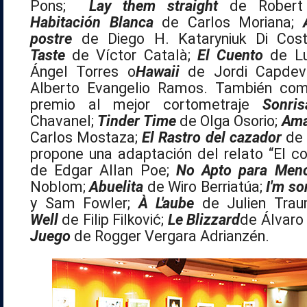
Pons;
Lay them straight
de Robert
Habitación Blanca
de Carlos Moriana;
postre
de Diego H. Kataryniuk Di Cos
Taste
de Víctor Català;
El Cuento
de Lu
Ángel Torres o
Hawaii
de Jordi Capdev
Alberto Evangelio Ramos. También comp
premio al mejor cortometraje
Sonri
Chavanel;
Tinder Time
de Olga Osorio;
Am
Carlos Mostaza;
El Rastro del cazador
de 
propone una adaptación del relato “El co
de Edgar Allan Poe;
No Apto para Men
Noblom;
Abuelita
de Wiro Berriatúa;
I'm so
y Sam Fowler;
À L'aube
de Julien Tra
Well
de Filip Filković;
Le Blizzard
de Álvaro
Juego
de Rogger Vergara Adrianzén.